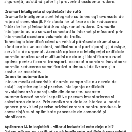
siguranță, asistând șoferii și prevenind accidente rutiere.
Numele companiei
Drumuri inteligente și optimizări de rută
Drumurile inteligente sunt integrate cu tehnologii avansate de
rețea și comunicații. Principala lor utilizare este reducerea
întârzierilor și îmbunătățirea siguranței rutiere. Drumurile
Sunt de acord cu
Termenii și condițiile
și
Politica de
inteligente au au senzori conectați la internet și măsoară prin
confedențialitate
intermediul acestora volumele de trafic.
Tehnologia identifică când un vehicul părăsește drumul sau
Transmite
când are loc un accident, notificând alți participanți și, desigur,
serviciile de urgență. Această aplicare a inteligenței artificiale
permite analiza unei multitudini de date și identificarea rutei
optime pentru fiecare transport. Această abordare inovatoare
permite reducerea semnificativă a timpului de livrare și a
costurilor asociate.
Depozite automatizate
Într-un mediu afaceristic dinamic, companiile au nevoie de
soluții logistice agile și precise. Inteligența artificială
revoluționează operațiunile din depozite. Aceasta
automatizează sarcini repetitive precum inventarierea și
colectarea datelor. Prin analizarea datelor istorice AI poate
genera previziuni precise privind cererea pentru produse. În
consecință sunt optimizate procesele de comandă și
planificare.
Aplicarea IA în logistică - viitorul industriei este deja aici?
Putem afirma cu certitudine că inteligența artificială reprezintă