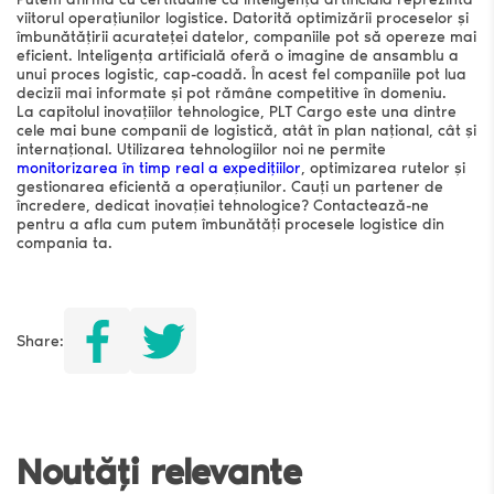
viitorul operațiunilor logistice. Datorită optimizării proceselor și
îmbunătățirii acurateței datelor, companiile pot să opereze mai
eficient. Inteligența artificială oferă o imagine de ansamblu a
unui proces logistic, cap-coadă. În acest fel companiile pot lua
decizii mai informate și pot rămâne competitive în domeniu.
La capitolul inovațiilor tehnologice, PLT Cargo este una dintre
cele mai bune companii de logistică, atât în plan național, cât și
internațional. Utilizarea tehnologiilor noi ne permite
monitorizarea în timp real a expedițiilor
, optimizarea rutelor și
gestionarea eficientă a operațiunilor. Cauți un partener de
încredere, dedicat inovației tehnologice? Contactează-ne
pentru a afla cum putem îmbunătăți procesele logistice din
compania ta.
Share:
Noutăți relevante