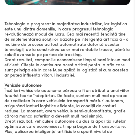
Tehnologia a progresat în majoritatea industriilor, iar logistica
este unul dintre domeniile, în care progresul tehnologic
revoluționează modul de lucru. Cea mai recentă tendință ține
de implementarea soluțiilor bazate pe inteligență artificială - o
mulțime de procese au fost automatizate datorită acestor
tehnologii, de la construirea celor mai rentabile trasee, până la
soluții avansate pe partea de tracking.
Drept rezultat, companiile economisesc timp și bani într-un mod
eficient. Citește în continuare acest articol pentru a afla care
sunt principalele în care IA se aplică în logistică și cum acestea
ar putea influența viitorul industriei.
Vehicule autonome
Încă ieri vehiculele autonome păreau a fi un atribut a unui viitor
Solicită ofertă
futurist foarte îndepărtat. De facto, suntem mult mai aproape
de realitatea în care vehiculele transportă mărfuri autonom,
Adresa de e-mail
*
asigurând lanțuri logistice eficiente, la condiții de costuri
reduse. La moment, avem vehicule semi-automatizate, grație
cărora munca șoferilor a devenit mult mai simplă.
Drept rezultat, vehiculele autonome au dus la apariția rutelor
Număr de telefon
*
optimizate care economisesc timp și bugete de transportare.
Plus, aplicarea inteligenței artificiale a sporit nivelul de