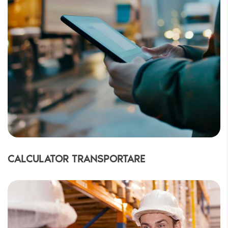
Numele companiei
Sunt de acord cu
Termenii și condițiile
și
Politica de
confedențialitate
Transmite
CALCULATOR TRANSPORTARE