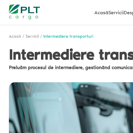
Acasă
Servicii
Des
Acasă
/
Servicii
/
Intermediere transporturi
Intermediere trans
Preluăm procesul de intermediere, gestionând comunicare