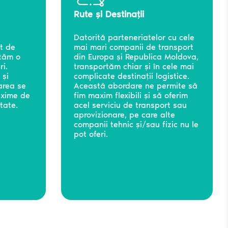
Rute și Destinații
Datorită parteneriatelor cu cele
rt de
mai mari companii de transport
tăm o
din Europa și Republica Moldova,
ri.
transportăm chiar și în cele mai
 și
complicate destinații logistice.
rarea se
Această abordare ne permite să
axime de
fim maxim flexibili și să oferim
tate.
acel serviciu de transport sau
aprovizionare, pe care alte
companii tehnic și/sau fizic nu le
pot oferi.
Număr de telefon
*