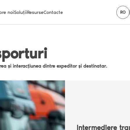
pre noi
Soluții
Resurse
Contacte
RO
porturi
a și interacțiunea dintre expeditor și destinatar.
Intermediere tra