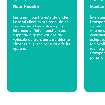
Flota Noastră
Monitor
Misiunea noastră este de a oferi
Înțelege
fiecărui client exact ceea, de ce
transpare
are nevoie. O îndeplinim prin
de puțin
intermediul flotei noastre, care
Anume di
cuprinde o gamă variată de
vehicule
vehicule de transport, de diferite
echipate
dimensiuni și echipate cu diferite
fac posi
opțiuni.
real, a 
transpor
până la l