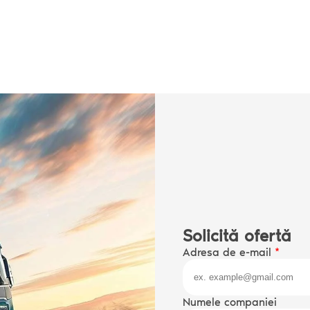
Numele companiei
Sunt de acord cu
Term
Transmit
Solicită ofertă
Adresa de e-mail
*
Numele companiei