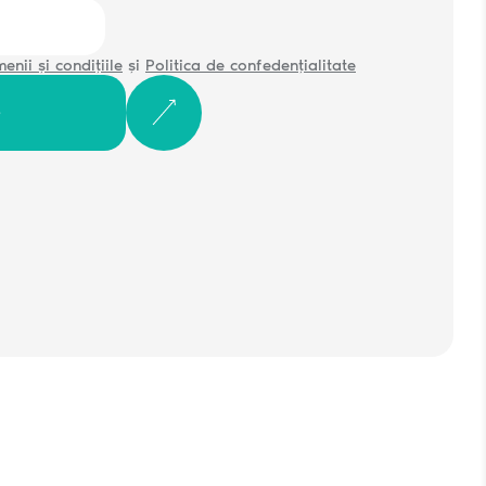
enii și condițiile
și
Politica de confedențialitate
e