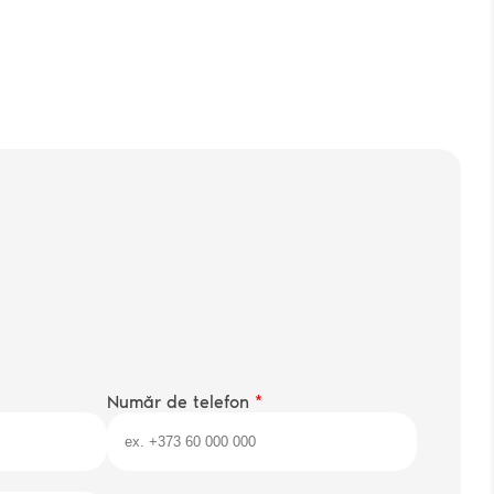
enii și condițiile
și
Politica de confedențialitate
e
Număr de telefon
*