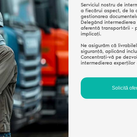
Serviciul nostru de inte
a fiecărui aspect, de la
gestionarea documentelor
Delegând intermedierea c
aferentă transportării - 
implicați.
Ne asigurăm că livrabilele
siguranță, aplicând inclu
Concentrați-vă pe dezvol
intermedierea experților
Solicită ofe