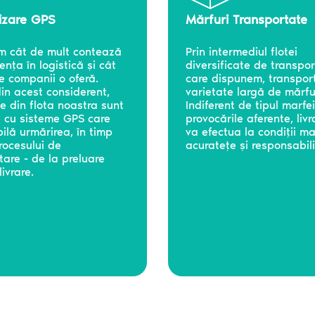
izare GPS
Mărfuri Transportate
m cât de mult contează
Prin intermediul flotei
nța în logistică și cât
diversificate de transpo
e companii o oferă.
care dispunem, transpor
n acest considerent,
varietate largă de mărfu
le din flota noastra sunt
Indiferent de tipul marfei
 cu sisteme GPS care
provocările aferente, liv
bilă urmărirea, în timp
va efectua la condiții m
procesului de
acuratețe și responsabili
tare - de la preluare
ivrare.
Solicită ofertă
Adresa de e-mail
*