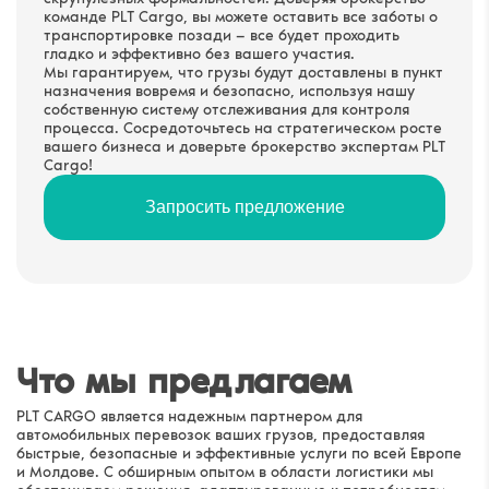
команде PLT Cargo, вы можете оставить все заботы о
транспортировке позади — все будет проходить
гладко и эффективно без вашего участия.
Мы гарантируем, что грузы будут доставлены в пункт
назначения вовремя и безопасно, используя нашу
собственную систему отслеживания для контроля
процесса. Сосредоточьтесь на стратегическом росте
вашего бизнеса и доверьте брокерство экспертам PLT
Запросить предложение
Cargo!
Адрес электронной почты
*
Запросить предложение
Номер телефона
*
Название компании
Что мы предлагаем
Я согласен с
Условиями и положениями
и
Политикой
PLT CARGO является надежным партнером для
конфиденциальности
автомобильных перевозок ваших грузов, предоставляя
быстрые, безопасные и эффективные услуги по всей Европе
Отправить
и Молдове. С обширным опытом в области логистики мы