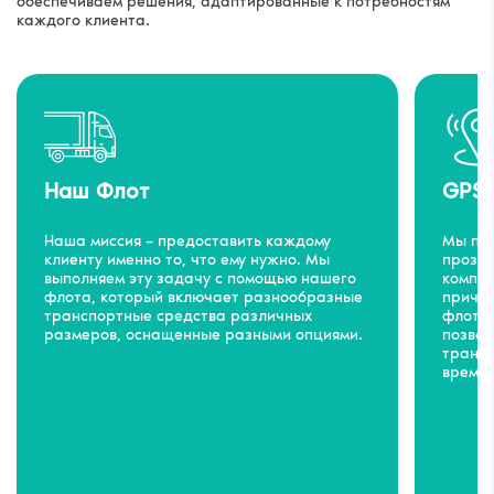
обеспечиваем решения, адаптированные к потребностям
каждого клиента.
Наш Флот
GPS 
Наша миссия – предоставить каждому
Мы пон
клиенту именно то, что ему нужно. Мы
прозра
выполняем эту задачу с помощью нашего
компан
флота, который включает разнообразные
причин
транспортные средства различных
флоте 
размеров, оснащенные разными опциями.
позвол
трансп
времен