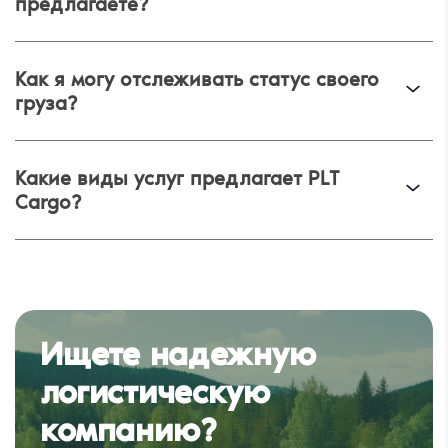
предлагаете?
Как я могу отслеживать статус своего
Запросить предложение
груза?
Адрес электронной почты
*
Какие виды услуг предлагает PLT
Номер телефона
*
Cargo?
Название компании
Я согласен с
Условиями и положениями
и
Политикой
конфиденциальности
Ищете надежную
Отправить
логистическую
компанию?